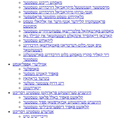
מאַסקע רייַבונג טעסטער
מויסטשער קעגנשטעל מיקראָביאַל דורכדרונג טעסטער
אַנטי-טרוקן מיקראָביאַל דורכדרונג טעסטער
בלאַקידזש טעסט מוסטער פּראַסעסער
פּראַטעקטיוו קליידער אַנטי-זויער און אַלקאַלי טעסט
סיסטעם
מאַסקע פּאַרטאַקאַל פילטריישאַן עפעקטיווקייַט טעסטער
קאַרבאָן דייאַקסייד אינהאַלט דעטעקטאָר אין ינכיילד גאַז
ליקאַדזש טעסטער
טיפּ אַנטי-בלוט-דערטראָגן פּאַטאַדזשאַן דורכדרונג
דעטעקטאָר
ריר קאָליר סקרין מאַסקע בלוט דורכדרונג פאָרשטעלונג
טעסטער
אַגזיליערי אַפּפּליאַנסע
סאַמפּלער
פּאַפּיר קאַטינג מעסער
בונדעד בראַקאַץ
רינג דרוק צענטער טעלער
ייַנאָרדענונג
היגיעניש סערוועטקע פּראָדוקטן טעסטינג ויסריכט
קלאָזעט פּאַפּיר באַלל פּלאַצן טעסטער
היגיעניש סערוועטקע אַבזאָרפּשאַן ספּיד טעסטער
קלאָזעט פּאַפּיר דיספּערסיביליטי טעסטער
אנדערע טעסטינג ויסריכט
ווייברייטינג טיש