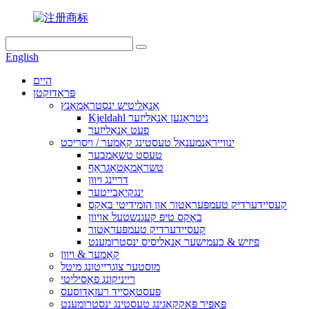
English
היים
פּראָדוקטן
אַנאַליטיש ינסטראַמאַנץ
Kjeldahl ניטראָגען אַנאַליזער
פעט אַנאַליזער
ינווייראַנמענאַל טעסטינג קאַמער / ויסריכט
טעסט טשאַמבער
טשראָמאַטאָגראַף
דריינג ויוון
ינגקיאַבייטער
קעסיידערדיק טעמפּעראַטור און הומידיטי באָקס
באָקס טיפּ קעגנשטעל אויוון
קעסיידערדיק טעמפּעראַטור
פיזיש & כעמישער אַנאַליסיס ינסטרומענט
קאַמער & ויוון
מוסטער צוגרייטונג מיטל
רייניקונג פאַסיליטי
פּעסטאַסייד רעזאַדוסעס
פּאַפּיר פּאַקקאַגינג טעסטינג ינסטרומענט