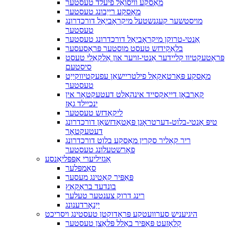
מאַסקע וויסואַל פיעלד טעסטער
מאַסקע רייַבונג טעסטער
מויסטשער קעגנשטעל מיקראָביאַל דורכדרונג
טעסטער
אַנטי-טרוקן מיקראָביאַל דורכדרונג טעסטער
בלאַקידזש טעסט מוסטער פּראַסעסער
פּראַטעקטיוו קליידער אַנטי-זויער און אַלקאַלי טעסט
סיסטעם
מאַסקע פּאַרטאַקאַל פילטריישאַן עפעקטיווקייַט
טעסטער
קאַרבאָן דייאַקסייד אינהאַלט דעטעקטאָר אין
ינכיילד גאַז
ליקאַדזש טעסטער
טיפּ אַנטי-בלוט-דערטראָגן פּאַטאַדזשאַן דורכדרונג
דעטעקטאָר
ריר קאָליר סקרין מאַסקע בלוט דורכדרונג
פאָרשטעלונג טעסטער
אַגזיליערי אַפּפּליאַנסע
סאַמפּלער
פּאַפּיר קאַטינג מעסער
בונדעד בראַקאַץ
רינג דרוק צענטער טעלער
ייַנאָרדענונג
היגיעניש סערוועטקע פּראָדוקטן טעסטינג ויסריכט
קלאָזעט פּאַפּיר באַלל פּלאַצן טעסטער