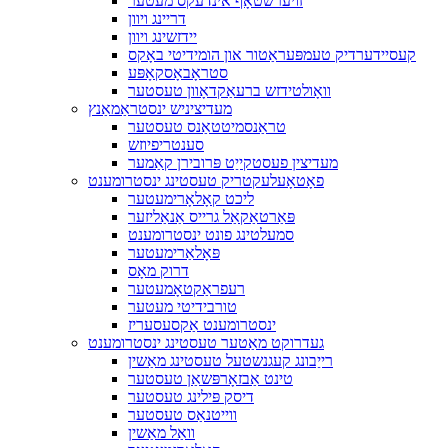
זויערשטאָף אינדעקס מעטער
דריינג ויוון
יידזשינג ויוון
קעסיידערדיק טעמפּעראַטור און הומידיטי באָקס
סטראָבאָסקאָפּע
וואָולטידזש ברעאַקדאָוון טעסטער
מעדיציניש ינסטראַמאַנץ
טראַנסמיטטאַנס טעסטער
סענטריפיוזש
מעדיצין פעסטקייַט פּרובירן קאַמער
פאָטאָעלעקטריק טעסטינג ינסטרומענט
ליכט קאָלאָרימעטער
פּאַרטאַקאַל גרייס אַנאַליזער
סמעלטינג פונט ינסטרומענט
פּאָלאַרימעטער
דרוק מאָס
רעפראַקטאָמעטער
טורבידיטי מעטער
ינסטרומענט אַקסעסעריז
געדרוקט מאַטער טעסטינג ינסטרומענט
רייַבונג קעגנשטעל טעסטינג מאַשין
טינט אַבזאָרפּשאַן טעסטער
דיסק פּילינג טעסטער
ווייטנאַס טעסטער
וואַל מאַשין