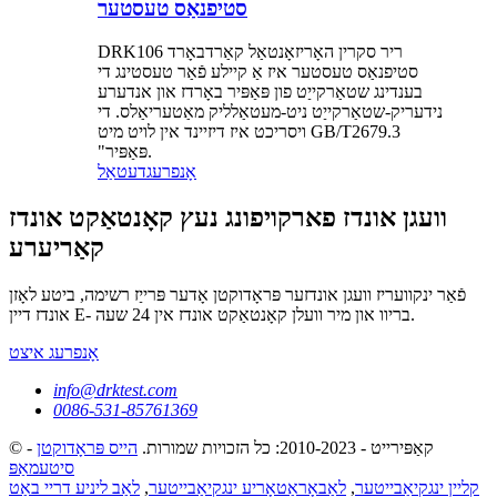
סטיפנאַס טעסטער
DRK106 ריר סקרין האָריזאָנטאַל קאַרדבאָרד
סטיפנאַס טעסטער איז אַ קיילע פֿאַר טעסטינג די
בענדינג שטאַרקייַט פון פּאַפּיר באָרדז און אנדערע
נידעריק-שטאַרקייַט ניט-מעטאַלליק מאַטעריאַלס. די
ויסריכט איז דיזיינד אין לויט מיט GB/T2679.3
"פּאַפּיר.
אָנפרעג
דעטאַל
וועגן אונדז פארקויפונג נעץ קאָנטאַקט אונדז
קאַריערע
פֿאַר ינקוועריז וועגן אונדזער פּראָדוקטן אָדער פּרייַז רשימה, ביטע לאָזן
אונדז דיין E- בריוו און מיר וועלן קאָנטאַקט אונדז אין 24 שעה.
אָנפרעג איצט
info@drktest.com
0086-531-85761369
© קאַפּירייט - 2010-2023: כל הזכויות שמורות.
הייס פּראָדוקטן
-
סיטעמאַפּ
קליין ינגקיאַבייטער
,
לאַבאָראַטאָריע ינגקיאַבייטער
,
לאַב ליניע דריי באַט