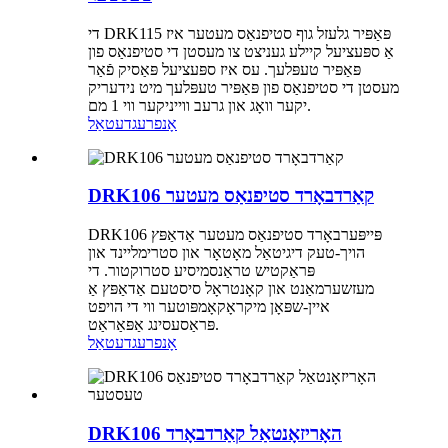
די DRK115 פּאַפּיר גלעזל גוף סטיפנאַס מעטער איז
אַ ספּעציעל קיילע געניצט צו מעסטן די סטיפנאַס פון
פּאַפּיר טעפּלעך. עס איז ספּעציעל פּאַסיק פֿאַר
מעסטן די סטיפנאַס פון פּאַפּיר טעפּלעך מיט נידעריק
יקער וואָג און גרעב ווייניקער ווי 1 מם.
אָנפרעג
דעטאַל
DRK106 קאַרדבאָרד סטיפנאַס מעטער
DRK106 פּייפּערבאָרד סטיפנאַס מעטער אַדאַפּץ
הויך-טעק דיגיטאַל מאָטאָר און סטרימליינד און
פּראַקטיש טראַנסמיסיע סטרוקטור. די
מעזשערמאַנט און קאָנטראָל סיסטעם אַדאַפּץ אַ
איין-שפּאָן מיקראָקאָמפּוטער ווי די הויפט
פּראַסעסינג אַפּאַראַט.
אָנפרעג
דעטאַל
DRK106 האָריזאָנטאַל קאַרדבאָרד