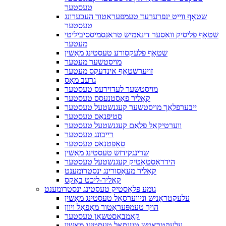
טעסטער
שטאָף ווייַט ינפרערעד טעמפּעראַטור העכערונג
טעסטער
שטאָף פליסיק וואַסער דינאַמיש טראַנסמיססיביליטי
מעטער
שטאָף פלעקסורע טעסטינג מאַשין
מויסטשער מעטער
זויערשטאָף אינדעקס מעטער
גרעב מאָס
מויסטשער לעדוירעס טעסטער
קאָליר פאַסטנעסס טעסטער
ייבערפלאַך מויסטשער קעגנשטעל טעסטער
סטיפנאַס טעסטער
ווערטיקאַל פלאַם קעגנשטעל טעסטער
רייַבונג טעסטער
סאָפטנאַס טעסטער
שרינגקידזש טעסטינג מאַשין
הידראָסטאַטיק קעגנשטעל טעסטער
קאָליר מעאַסורינג ינסטרומענט
קאָליר-ליכט באָקס
גומע פּלאַסטיק טעסטינג ינסטרומענט
עלעקטראָניש וניווערסאַל טעסטינג מאַשין
הויך טעמפּעראַטור מאַפאַל ויוון
קאַמבאַסטשאַן טעסטער
עלעקטראָניש טענסאַל טעסטינג מאַשין