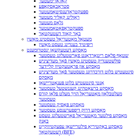
קאָלאָרימעטער
סטראָבאָסקאָפּע
ספּעקטראָדענסיטאָמעטער
ראָולינג קאָליר מעטער
גלאָס מעטער
ספּעקטראָפאָטאָמעטער
באַר קאָוד דעטעקטאָר
מעטאַל מאַטעריאַל טעסטינג מאַשין
ריפּיטיד בענדינג טעסט מאַשין
מאַסקע דעטעקשאַן ינסטרומענט
שטאָף פלאַם ריטאַרדאַנט פאָרשטעלונג טעסטער
פולשטענדיק טעסטינג מאַשין פֿאַר מעדיציניש
מאַסקע און פּראַטעקטיוו קליידער
סינטעטיש בלוט דורכדרונג טעסטער פֿאַר מעדיציניש
מאַסקס
אַנטי סינטעטיש בלוט פּענאַטריישאַן
מאַסקע ברעאַטהינג קעגנשטעל טעסטער
מעלטבלאָון מאַטעריאַל הויך מעלט פלאָו קורס
טעסטער
מאַסקע פּאַסיק טעסטער
מאַסקע דרוק דיפפערענסע טעסטער
מאַסקע פילטער מאַטעריאַל פאָרשטעלונג טעסט
באַנק
מאַסקע באַקטיריאַ פילטריישאַן עפעקטיווקייַט
דעטעקטאָר (BFE)