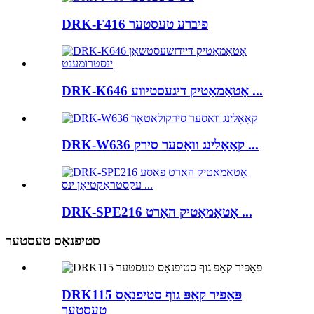
DRK-F416 פיברע טעסטער
DRK-K646 אָטאַמאַטיק דיגעסטיווע ...
DRK-W636 קאָאָלינג וואַסער סירק ...
DRK-SPE216 אָטאַמאַטיק האַרט ...
סטיפנאַס טעסטער
DRK115 פּאַפּיר קאַפּ גוף סטיפנאַס
טעסטער