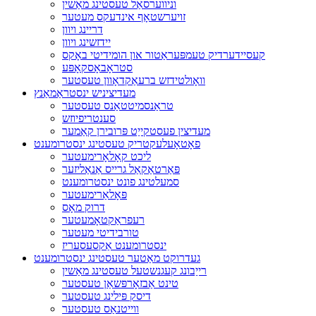
וניווערסאַל טעסטינג מאַשין
זויערשטאָף אינדעקס מעטער
דריינג ויוון
יידזשינג ויוון
קעסיידערדיק טעמפּעראַטור און הומידיטי באָקס
סטראָבאָסקאָפּע
וואָולטידזש ברעאַקדאָוון טעסטער
מעדיציניש ינסטראַמאַנץ
טראַנסמיטטאַנס טעסטער
סענטריפיוזש
מעדיצין פעסטקייַט פּרובירן קאַמער
פאָטאָעלעקטריק טעסטינג ינסטרומענט
ליכט קאָלאָרימעטער
פּאַרטאַקאַל גרייס אַנאַליזער
סמעלטינג פונט ינסטרומענט
פּאָלאַרימעטער
דרוק מאָס
רעפראַקטאָמעטער
טורבידיטי מעטער
ינסטרומענט אַקסעסעריז
געדרוקט מאַטער טעסטינג ינסטרומענט
רייַבונג קעגנשטעל טעסטינג מאַשין
טינט אַבזאָרפּשאַן טעסטער
דיסק פּילינג טעסטער
ווייטנאַס טעסטער