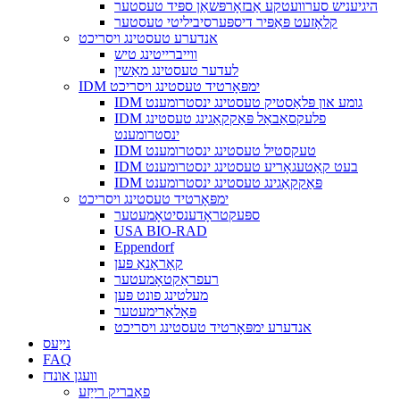
היגיעניש סערוועטקע אַבזאָרפּשאַן ספּיד טעסטער
קלאָזעט פּאַפּיר דיספּערסיביליטי טעסטער
אנדערע טעסטינג ויסריכט
ווייברייטינג טיש
לעדער טעסטינג מאַשין
IDM ימפּאָרטיד טעסטינג ויסריכט
IDM גומע און פּלאַסטיק טעסטינג ינסטרומענט
IDM פלעקסאַבאַל פּאַקקאַגינג טעסטינג
ינסטרומענט
IDM טעקסטיל טעסטינג ינסטרומענט
IDM בעט קאַטעגאָריע טעסטינג ינסטרומענט
IDM פּאַקקאַגינג טעסטינג ינסטרומענט
ימפּאָרטיד טעסטינג ויסריכט
ספּעקטראָדענסיטאָמעטער
USA BIO-RAD
Eppendorf
קאָראָנאַ פּען
רעפראַקטאָמעטער
מעלטינג פונט פּען
פּאָלאַרימעטער
אנדערע ימפּאָרטיד טעסטינג ויסריכט
נייַעס
FAQ
וועגן אונדז
פאַבריק רייַזע