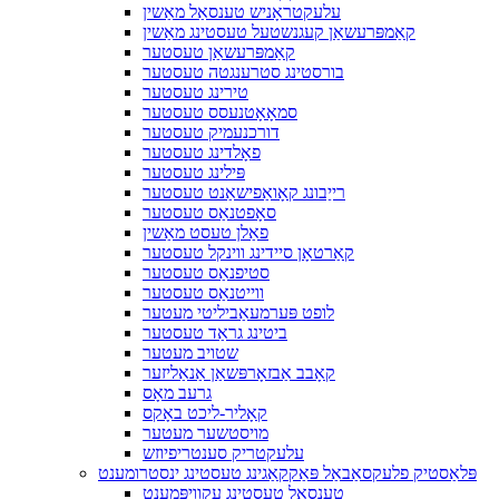
עלעקטראָניש טענסאַל מאַשין
קאַמפּרעשאַן קעגנשטעל טעסטינג מאַשין
קאַמפּרעשאַן טעסטער
בורסטינג סטרענגטה טעסטער
טירינג טעסטער
סמאָאָטנעסס טעסטער
דורכנעמיק טעסטער
פאָלדינג טעסטער
פּילינג טעסטער
רייַבונג קאָואַפישאַנט טעסטער
סאָפטנאַס טעסטער
פאַלן טעסט מאַשין
קאַרטאָן סיידינג ווינקל טעסטער
סטיפנאַס טעסטער
ווייטנאַס טעסטער
לופט פּערמעאַביליטי מעטער
ביטינג גראַד טעסטער
שטויב מעטער
קאָבב אַבזאָרפּשאַן אַנאַליזער
גרעב מאָס
קאָליר-ליכט באָקס
מויסטשער מעטער
עלעקטריק סענטריפיוזש
פּלאַסטיק פלעקסאַבאַל פּאַקקאַגינג טעסטינג ינסטרומענט
טענסאַל טעסטינג עקוויפּמענט