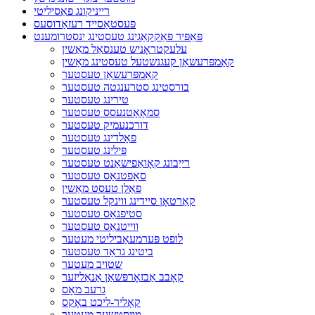
רייניקונג פאַסיליטי
פּעסטאַסייד רעזאַדוסעס
פּאַפּיר פּאַקקאַגינג טעסטינג ינסטרומענט
עלעקטראָניש טענסאַל מאַשין
קאַמפּרעשאַן קעגנשטעל טעסטינג מאַשין
קאַמפּרעשאַן טעסטער
בורסטינג סטרענגטה טעסטער
טירינג טעסטער
סמאָאָטנעסס טעסטער
דורכנעמיק טעסטער
פאָלדינג טעסטער
פּילינג טעסטער
רייַבונג קאָואַפישאַנט טעסטער
סאָפטנאַס טעסטער
פאַלן טעסט מאַשין
קאַרטאָן סיידינג ווינקל טעסטער
סטיפנאַס טעסטער
ווייטנאַס טעסטער
לופט פּערמעאַביליטי מעטער
ביטינג גראַד טעסטער
שטויב מעטער
קאָבב אַבזאָרפּשאַן אַנאַליזער
גרעב מאָס
קאָליר-ליכט באָקס
מויסטשער מעטער