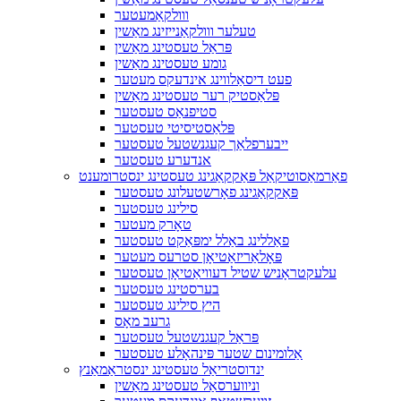
ווולקאַמעטער
טעלער ווולקאַנייזינג מאַשין
פּראַל טעסטינג מאַשין
גומע טעסטינג מאַשין
פעט דיסאַלווינג אינדעקס מעטער
פּלאַסטיק רער טעסטינג מאַשין
סטיפנאַס טעסטער
פּלאַסטיסיטי טעסטער
ייבערפלאַך קעגנשטעל טעסטער
אנדערע טעסטער
פאַרמאַסוטיקאַל פּאַקקאַגינג טעסטינג ינסטרומענט
פּאַקקאַגינג פאָרשטעלונג טעסטער
סילינג טעסטער
טאָרק מעטער
פאַללינג באַלל ימפּאַקט טעסטער
פּאָלאַריזאַטיאָן סטרעס מעטער
עלעקטראָניש שטיל דעוויאַטיאָן טעסטער
בערסטינג טעסטער
היץ סילינג טעסטער
גרעב מאָס
פּראַל קעגנשטעל טעסטער
אַלומינום שטער פּינהאָלע טעסטער
ינדוסטריאַל טעסטינג ינסטראַמאַנץ
וניווערסאַל טעסטינג מאַשין