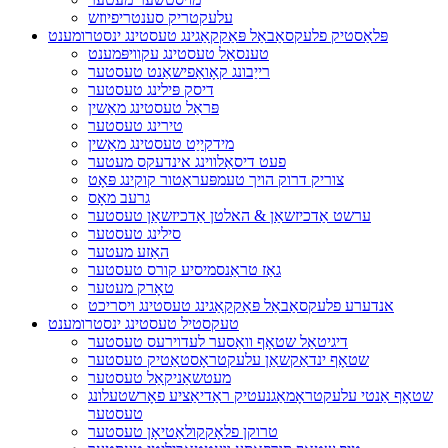
עלעקטריק סענטריפיוזש
פּלאַסטיק פלעקסאַבאַל פּאַקקאַגינג טעסטינג ינסטרומענט
טענסאַל טעסטינג עקוויפּמענט
רייַבונג קאָואַפישאַנט טעסטער
דיסק פּילינג טעסטער
פּראַל טעסטינג מאַשין
טירינג טעסטער
מידקייַט טעסטינג מאַשין
פעט דיסאַלווינג אינדעקס מעטער
צוריק דרוק הויך טעמפּעראַטור קוקינג פּאָט
גרעב מאָס
ערשט אַדכיזשאַן & האלטן אַדכיזשאַן טעסטער
סילינג טעסטער
האַזע מעטער
גאַז טראַנסמיסיע קורס טעסטער
טאָרק מעטער
אנדערע פלעקסאַבאַל פּאַקקאַגינג טעסטינג ויסריכט
טעקסטיל טעסטינג ינסטרומענט
דיגיטאַל שטאָף וואַסער לעדוירעס טעסטער
שטאָף ינדאַקשאַן עלעקטראָסטאַטיק טעסטער
מעטשאַניקאַל טעסטער
שטאָף אַנטי עלעקטראָמאַגנעטיק ראַדיאַציע פאָרשטעלונג
טעסטער
טרוקן פלאָקקולאַטיאָן טעסטער