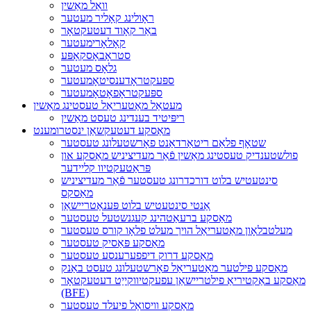
וואַל מאַשין
ראָולינג קאָליר מעטער
באַר קאָוד דעטעקטאָר
קאָלאָרימעטער
סטראָבאָסקאָפּע
גלאָס מעטער
ספּעקטראָדענסיטאָמעטער
ספּעקטראָפאָטאָמעטער
מעטאַל מאַטעריאַל טעסטינג מאַשין
ריפּיטיד בענדינג טעסט מאַשין
מאַסקע דעטעקשאַן ינסטרומענט
שטאָף פלאַם ריטאַרדאַנט פאָרשטעלונג טעסטער
פולשטענדיק טעסטינג מאַשין פֿאַר מעדיציניש מאַסקע און
פּראַטעקטיוו קליידער
סינטעטיש בלוט דורכדרונג טעסטער פֿאַר מעדיציניש
מאַסקס
אַנטי סינטעטיש בלוט פּענאַטריישאַן
מאַסקע ברעאַטהינג קעגנשטעל טעסטער
מעלטבלאָון מאַטעריאַל הויך מעלט פלאָו קורס טעסטער
מאַסקע פּאַסיק טעסטער
מאַסקע דרוק דיפפערענסע טעסטער
מאַסקע פילטער מאַטעריאַל פאָרשטעלונג טעסט באַנק
מאַסקע באַקטיריאַ פילטריישאַן עפעקטיווקייַט דעטעקטאָר
(BFE)
מאַסקע וויסואַל פיעלד טעסטער