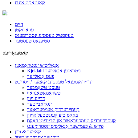
קאָנטאַקט אונדז
היים
פּראָדוקטן
טעקסטיל טעסטינג ינסטרומענט
סטיפנאַס טעסטער
קאַטעגאָריעס
אַנאַליטיש ינסטראַמאַנץ
Kjeldahl ניטראָגען אַנאַליזער
פעט אַנאַליזער
ינווייראַנמענאַל טעסטינג קאַמער / ויסריכט
טעסט טשאַמבער
טשראָמאַטאָגראַף
דריינג ויוון
ינגקיאַבייטער
קעסיידערדיק טעמפּעראַטור
באָקס טיפּ קעגנשטעל אויוון
קעסיידערדיק טעמפּעראַטור און הומידיטי באָקס
פיזיש & כעמישער אַנאַליסיס ינסטרומענט
קאַמער & ויוון
מוסטער צוגרייטונג מיטל