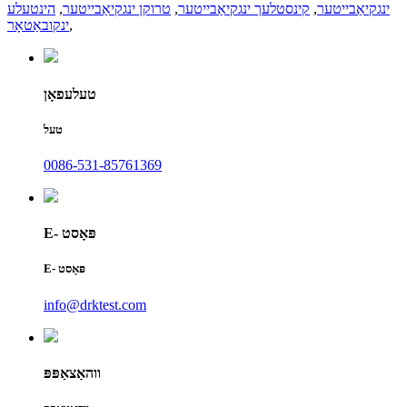
ינגקיאַבייטער
,
קינסטלעך ינגקיאַבייטער
,
טרוקן ינגקיאַבייטער
,
הינטעלע
,
ינקובאַטאָר
טעלעפאָן
טעל
0086-531-85761369
E- פּאָסט
E- פּאָסט
info@drktest.com
ווהאַצאַפּפּ