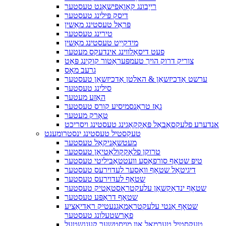
רייַבונג קאָואַפישאַנט טעסטער
דיסק פּילינג טעסטער
פּראַל טעסטינג מאַשין
טירינג טעסטער
מידקייַט טעסטינג מאַשין
פעט דיסאַלווינג אינדעקס מעטער
צוריק דרוק הויך טעמפּעראַטור קוקינג פּאָט
גרעב מאָס
ערשט אַדכיזשאַן & האלטן אַדכיזשאַן טעסטער
סילינג טעסטער
האַזע מעטער
גאַז טראַנסמיסיע קורס טעסטער
טאָרק מעטער
אנדערע פלעקסאַבאַל פּאַקקאַגינג טעסטינג ויסריכט
טעקסטיל טעסטינג ינסטרומענט
מעטשאַניקאַל טעסטער
טרוקן פלאָקקולאַטיאָן טעסטער
טיפּ שטאָף סורפאַסע וועטטאַביליטי טעסטער
דיגיטאַל שטאָף וואַסער לעדוירעס טעסטער
שטאָף לעדוירעס טעסטער
שטאָף ינדאַקשאַן עלעקטראָסטאַטיק טעסטער
שטאָף דראַפּע טעסטער
שטאָף אַנטי עלעקטראָמאַגנעטיק ראַדיאַציע
פאָרשטעלונג טעסטער
טעקסטיל טערמאַל און מויסטשער קעגנשטעל