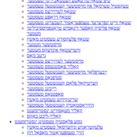
טיפּ שטאָף סורפאַסע וועטטאַביליטי טעסטער
טעקסטיל טערמאַל און מויסטשער קעגנשטעל טעסטער
שטאָף לעדוירעס טעסטער
שטאָף דראַפּע טעסטער
שטאָף ווייַט ינפרערעד טעמפּעראַטור העכערונג טעסטער
שטאָף פליסיק וואַסער דינאַמיש טראַנסמיססיביליטי
מעטער
שטאָף פלעקסורע טעסטינג מאַשין
מויסטשער מעטער
זויערשטאָף אינדעקס מעטער
גרעב מאָס
מויסטשער לעדוירעס טעסטער
קאָליר פאַסטנעסס טעסטער
ייבערפלאַך מויסטשער קעגנשטעל טעסטער
סטיפנאַס טעסטער
ווערטיקאַל פלאַם קעגנשטעל טעסטער
רייַבונג טעסטער
סאָפטנאַס טעסטער
שרינגקידזש טעסטינג מאַשין
הידראָסטאַטיק קעגנשטעל טעסטער
קאָליר מעאַסורינג ינסטרומענט
קאָליר-ליכט באָקס
גומע פּלאַסטיק טעסטינג ינסטרומענט
עלעקטראָניש וניווערסאַל טעסטינג מאַשין
הויך טעמפּעראַטור מאַפאַל ויוון